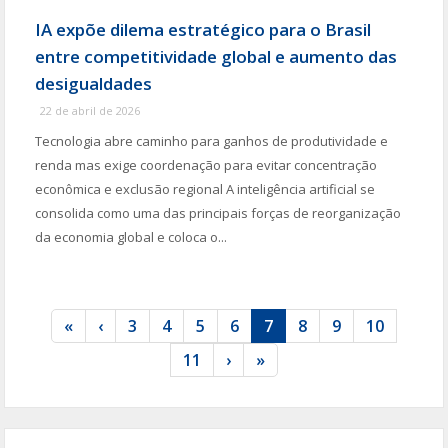
IA expõe dilema estratégico para o Brasil
entre competitividade global e aumento das
desigualdades
22 de abril de 2026
Tecnologia abre caminho para ganhos de produtividade e
renda mas exige coordenação para evitar concentração
econômica e exclusão regional A inteligência artificial se
consolida como uma das principais forças de reorganização
da economia global e coloca o...
«
‹
3
4
5
6
7
8
9
10
11
›
»