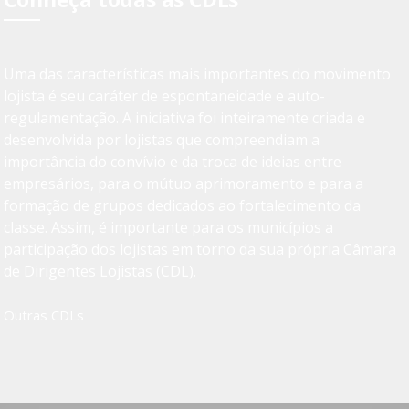
Uma das características mais importantes do movimento
lojista é seu caráter de espontaneidade e auto-
regulamentação. A iniciativa foi inteiramente criada e
desenvolvida por lojistas que compreendiam a
importância do convívio e da troca de ideias entre
empresários, para o mútuo aprimoramento e para a
formação de grupos dedicados ao fortalecimento da
classe. Assim, é importante para os municípios a
participação dos lojistas em torno da sua própria Câmara
de Dirigentes Lojistas (CDL).
Outras CDLs