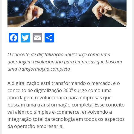
F
T
E
C
ac
w
m
o
e
itt
ai
m
O conceito de digitalização 360º surge como uma
abordagem revolucionária para empresas que buscam
b
er
l
p
uma transformação completa
o
ar
o
til
A digitalização está transformando o mercado, e o
conceito de digitalização 360º surge como uma
k
h
abordagem revolucionária para empresas que
ar
buscam uma transformação completa. Esse conceito
vai além do simples e-commerce, envolvendo a
integração total da tecnologia em todos os aspectos
da operação empresarial.