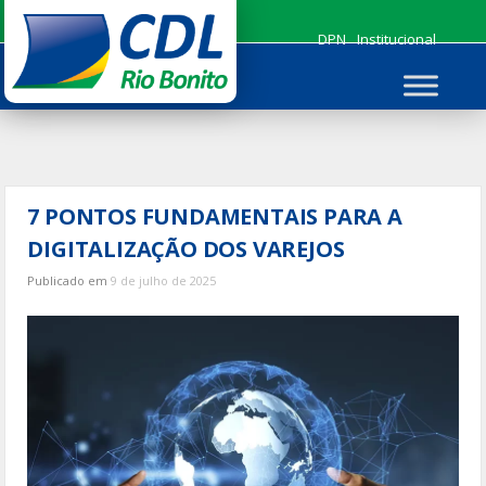
Ir
para
DPN
Institucional
o
conteúdo
7 PONTOS FUNDAMENTAIS PARA A
DIGITALIZAÇÃO DOS VAREJOS
Publicado em
9 de julho de 2025