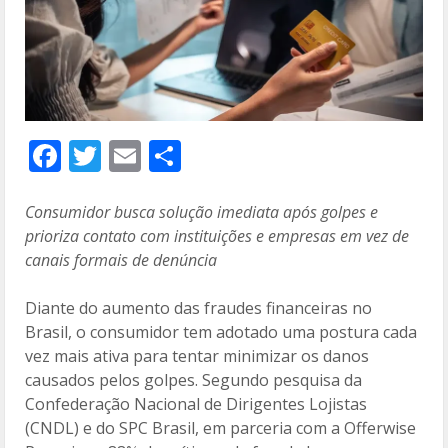
F
T
E
C
ac
w
m
o
e
itt
ai
m
Consumidor busca solução imediata após golpes e
prioriza contato com instituições e empresas em vez de
b
er
l
p
canais formais de denúncia
o
ar
o
til
Diante do aumento das fraudes financeiras no
Brasil, o consumidor tem adotado uma postura cada
k
h
vez mais ativa para tentar minimizar os danos
ar
causados pelos golpes. Segundo pesquisa da
Confederação Nacional de Dirigentes Lojistas
(CNDL) e do SPC Brasil, em parceria com a Offerwise