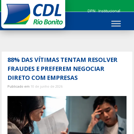
Ir
para
DPN
Institucional
o
conteúdo
88% DAS VÍTIMAS TENTAM RESOLVER
FRAUDES E PREFEREM NEGOCIAR
DIRETO COM EMPRESAS
Publicado em
10 de junho de 2026