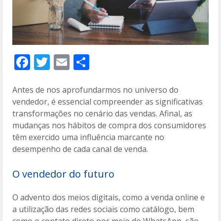
F
T
E
C
ac
w
m
o
e
itt
ai
m
Antes de nos aprofundarmos no universo do
vendedor, é essencial compreender as significativas
b
er
l
p
transformações no cenário das vendas. Afinal, as
o
ar
mudanças nos hábitos de compra dos consumidores
o
til
têm exercido uma influência marcante no
desempenho de cada canal de venda.
k
h
ar
O vendedor do futuro
O advento dos meios digitais, como a venda online e
a utilização das redes sociais como catálogo, bem