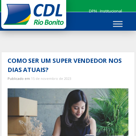
Ir
para
DPN
Institucional
o
conteúdo
COMO SER UM SUPER VENDEDOR NOS
DIAS ATUAIS?
Publicado em
15 de novembro de 2023