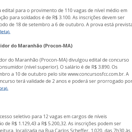
 edital para o provimento de 110 vagas de nível médio em
ão para soldados é de R$ 3.100. As inscrições devem ser
ríodo de 18 de setembro a 6 de outubro. A prova está previst
eta).
midor do Maranhão (Procon-MA)
idor do Maranhão (Procon-MA) divulgou edital de concurso
onsumidor (nível superior). O salário é de R$ 3.890. Os
mbro a 10 de outubro pelo site www.concursosfcc.com.br. A
ncurso terá validade de 2 anos e poderá ser prorrogado po
ora).
ocesso seletivo para 12 vagas em cargos de níveis
o de R$ 1.129,43 a R$ 5.200,32. As inscrições podem ser
itura, localizada na Rua Carlos Scheffer, 1.020, das 7h30 às