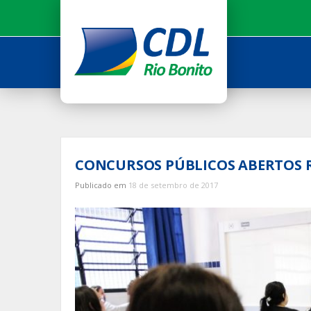
Ir
para
o
conteúdo
CONCURSOS PÚBLICOS ABERTOS R
Publicado em
18 de setembro de 2017