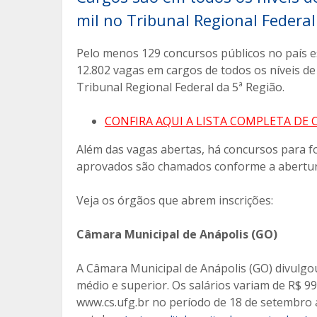
b
er
l
p
mil no Tribunal Regional Federal
o
ar
Pelo menos 129 concursos públicos no país es
o
til
12.802 vagas em cargos de todos os níveis de
k
h
Tribunal Regional Federal da 5ª Região.
ar
CONFIRA AQUI A LISTA COMPLETA DE
Além das vagas abertas, há concursos para fo
aprovados são chamados conforme a abertura
Veja os órgãos que abrem inscrições:
Câmara Municipal de Anápolis (GO)
A Câmara Municipal de Anápolis (GO) divulgou
médio e superior. Os salários variam de R$ 996
www.cs.ufg.br no período de 18 de setembro a