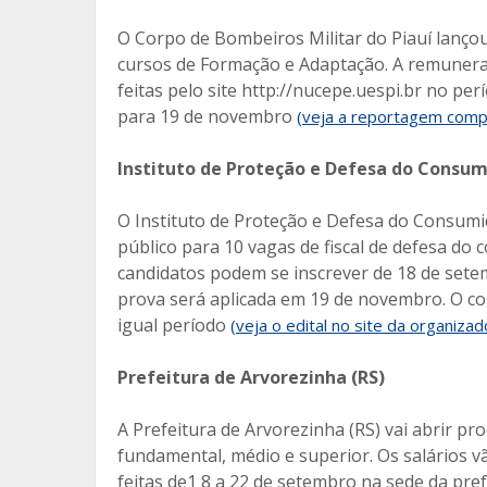
O Corpo de Bombeiros Militar do Piauí lançou
cursos de Formação e Adaptação. A remuneraç
feitas pelo site http://nucepe.uespi.br no pe
para 19 de novembro
(veja a reportagem compl
Instituto de Proteção e Defesa do Consu
O Instituto de Proteção e Defesa do Consum
público para 10 vagas de fiscal de defesa do c
candidatos podem se inscrever de 18 de sete
prova será aplicada em 19 de novembro. O co
igual período
(veja o edital no site da organizad
Prefeitura de Arvorezinha (RS)
A Prefeitura de Arvorezinha (RS) vai abrir pr
fundamental, médio e superior. Os salários vã
feitas de1 8 a 22 de setembro na sede da prefe