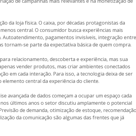
criação de campanhas mais relevantes e na monetização de
 da loja física. O caixa, por décadas protagonistas da
 menos central. O consumidor busca experiências mais
a. Autoatendimento, pagamentos invisíveis, integração entr
cadas tornam-se parte da expectativa básica de quem compra.
 para relacionamento, descoberta e experiência, mas sua
é apenas vender produtos, mas criar ambientes conectados
ção em cada interação. Para isso, a tecnologia deixa de ser
elemento central da experiência do cliente.
 análise avançada de dados começam a ocupar um espaço cada
e nos últimos anos o setor discutiu amplamente o potencial
a. Previsão de demanda, otimização de estoque, recomendaçã
lização da comunicação são algumas das frentes que já