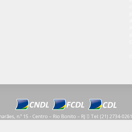
c
p
d
A
p
C
O
rães, n.º 15 - Centro – Rio Bonito – RJ
Tel: (21) 2734-026