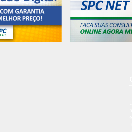
U
m
e
i
p