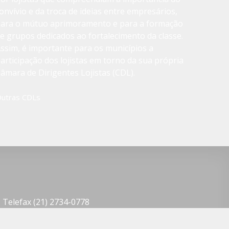
onvívio e da troca de ideias entre empresários,
ara o mútuo aprimoramento e para a formação
e grupos dedicados ao fortalecimento da classe.
ssim, é importante para os municípios a
articipação dos lojistas em torno da sua própria
âmara de Dirigentes Lojistas (CDL).
utras CDLs
1 Telefax (21) 2734-0778