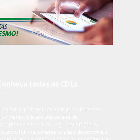
Conheça todas as CDLs
ma das características mais importantes do
ovimento lojista é seu caráter de
spontaneidade e auto-regulamentação. A
niciativa foi inteiramente criada e desenvolvida
or lojistas que compreendiam a importância do