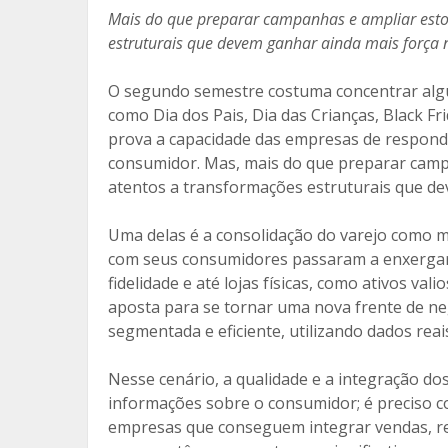
e
itt
ai
m
Mais do que preparar campanhas e ampliar estoq
estruturais que devem ganhar ainda mais força
b
er
l
p
o
ar
O segundo semestre costuma concentrar alg
o
til
como Dia dos Pais, Dia das Crianças, Black Fr
prova a capacidade das empresas de respon
k
h
consumidor. Mas, mais do que preparar campa
ar
atentos a transformações estruturais que d
Uma delas é a consolidação do varejo como m
com seus consumidores passaram a enxergar s
fidelidade e até lojas físicas, como ativos val
aposta para se tornar uma nova frente de n
segmentada e eficiente, utilizando dados re
Nesse cenário, a qualidade e a integração do
informações sobre o consumidor; é preciso co
empresas que conseguem integrar vendas, re