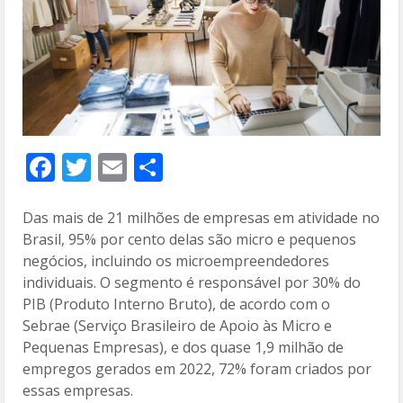
F
T
E
C
ac
w
m
o
e
itt
ai
m
Das mais de 21 milhões de empresas em atividade no
Brasil, 95% por cento delas são micro e pequenos
b
er
l
p
negócios, incluindo os microempreendedores
o
ar
individuais. O segmento é responsável por 30% do
o
til
PIB (Produto Interno Bruto), de acordo com o
Sebrae (Serviço Brasileiro de Apoio às Micro e
k
h
Pequenas Empresas), e dos quase 1,9 milhão de
ar
empregos gerados em 2022, 72% foram criados por
essas empresas.