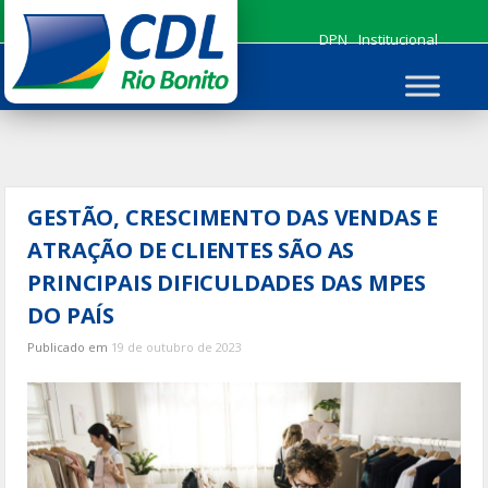
Ir
para
DPN
Institucional
o
conteúdo
GESTÃO, CRESCIMENTO DAS VENDAS E
ATRAÇÃO DE CLIENTES SÃO AS
PRINCIPAIS DIFICULDADES DAS MPES
DO PAÍS
Publicado em
19 de outubro de 2023