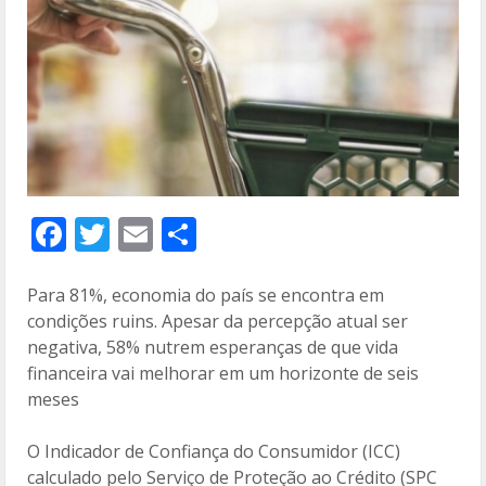
F
T
E
C
ac
w
m
o
e
itt
ai
m
Para 81%, economia do país se encontra em
condições ruins. Apesar da percepção atual ser
b
er
l
p
negativa, 58% nutrem esperanças de que vida
o
ar
financeira vai melhorar em um horizonte de seis
o
til
meses
k
h
O Indicador de Confiança do Consumidor (ICC)
ar
calculado pelo Serviço de Proteção ao Crédito (SPC