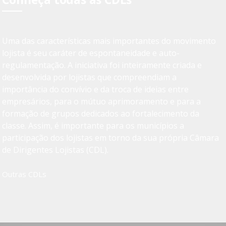
Uma das características mais importantes do movimento
lojista é seu caráter de espontaneidade e auto-
regulamentação. A iniciativa foi inteiramente criada e
desenvolvida por lojistas que compreendiam a
importância do convívio e da troca de ideias entre
empresários, para o mútuo aprimoramento e para a
formação de grupos dedicados ao fortalecimento da
classe. Assim, é importante para os municípios a
participação dos lojistas em torno da sua própria Câmara
de Dirigentes Lojistas (CDL).
Outras CDLs