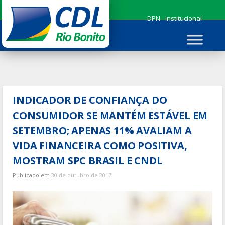
Ir
para
DPN
Institucional
o
conteúdo
INDICADOR DE CONFIANÇA DO
CONSUMIDOR SE MANTÉM ESTÁVEL EM
SETEMBRO; APENAS 11% AVALIAM A
VIDA FINANCEIRA COMO POSITIVA,
MOSTRAM SPC BRASIL E CNDL
Publicado em
30 de outubro de 2017