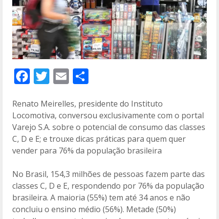
F
T
E
C
ac
w
m
o
e
itt
ai
m
Renato Meirelles, presidente do Instituto
Locomotiva, conversou exclusivamente com o portal
b
er
l
p
Varejo S.A. sobre o potencial de consumo das classes
o
ar
C, D e E; e trouxe dicas práticas para quem quer
o
til
vender para 76% da população brasileira
k
h
No Brasil, 154,3 milhões de pessoas fazem parte das
ar
classes C, D e E, respondendo por 76% da população
brasileira. A maioria (55%) tem até 34 anos e não
concluiu o ensino médio (56%). Metade (50%)