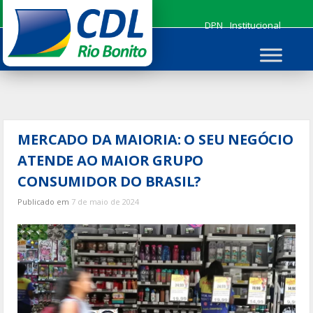
Ir
para
DPN
Institucional
o
conteúdo
MERCADO DA MAIORIA: O SEU NEGÓCIO
ATENDE AO MAIOR GRUPO
CONSUMIDOR DO BRASIL?
Publicado em
7 de maio de 2024