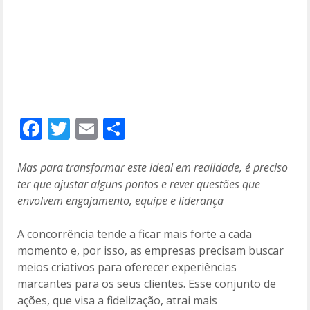
F
T
E
C
ac
w
m
o
e
itt
ai
m
Mas para transformar este ideal em realidade, é preciso
ter que ajustar alguns pontos e rever questões que
b
er
l
p
envolvem engajamento, equipe e liderança
o
ar
o
til
A concorrência tende a ficar mais forte a cada
momento e, por isso, as empresas precisam buscar
k
h
meios criativos para oferecer experiências
ar
marcantes para os seus clientes. Esse conjunto de
ações, que visa a fidelização, atrai mais