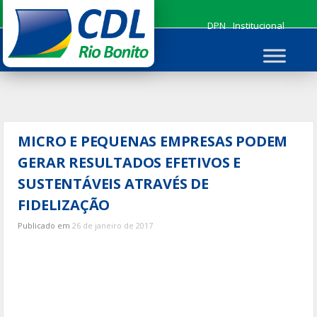
Ir
para
DPN
Institucional
o
conteúdo
MICRO E PEQUENAS EMPRESAS PODEM
GERAR RESULTADOS EFETIVOS E
SUSTENTÁVEIS ATRAVÉS DE
FIDELIZAÇÃO
Publicado em
26 de janeiro de 2017