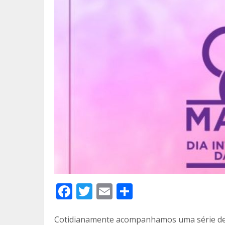
F
T
E
C
ac
w
m
o
e
itt
ai
m
Cotidianamente acompanhamos uma série de 