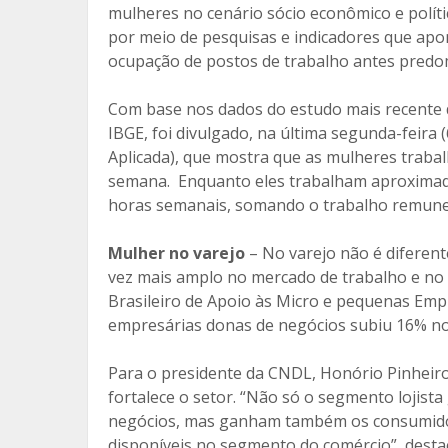
mulheres no cenário sócio econômico e polít
b
er
l
p
por meio de pesquisas e indicadores que apo
o
ar
ocupação de postos de trabalho antes predom
o
til
Com base nos dados do estudo mais recente d
k
h
IBGE, foi divulgado, na última segunda-feira
ar
Aplicada), que mostra que as mulheres trab
semana. Enquanto eles trabalham aproxim
horas semanais, somando o trabalho remuner
Mulher no varejo
– No varejo não é diferen
vez mais amplo no mercado de trabalho e no 
Brasileiro de Apoio às Micro e pequenas Empr
empresárias donas de negócios subiu 16% no
Para o presidente da CNDL, Honório Pinheir
fortalece o setor. “Não só o segmento lojist
negócios, mas ganham também os consumidor
disponíveis no segmento do comércio”, desta