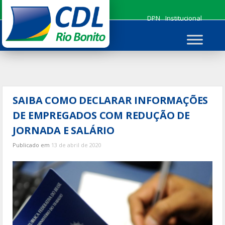
Ir
para
DPN
Institucional
o
conteúdo
SAIBA COMO DECLARAR INFORMAÇÕES
DE EMPREGADOS COM REDUÇÃO DE
JORNADA E SALÁRIO
Publicado em
13 de abril de 2020