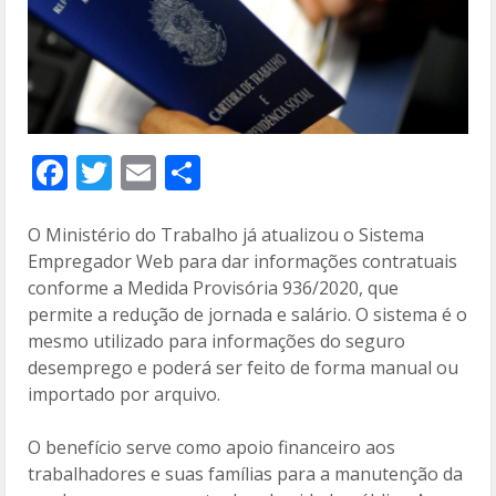
F
T
E
C
ac
w
m
o
e
itt
ai
m
O Ministério do Trabalho já atualizou o Sistema
Empregador Web para dar informações contratuais
b
er
l
p
conforme a Medida Provisória 936/2020, que
o
ar
permite a redução de jornada e salário. O sistema é o
o
til
mesmo utilizado para informações do seguro
desemprego e poderá ser feito de forma manual ou
k
h
importado por arquivo.
ar
O benefício serve como apoio financeiro aos
trabalhadores e suas famílias para a manutenção da