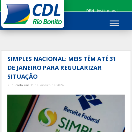
Ir
para
DPN
Institucional
o
conteúdo
SIMPLES NACIONAL: MEIS TÊM ATÉ 31
DE JANEIRO PARA REGULARIZAR
SITUAÇÃO
Publicado em
31 de janeiro de 2024