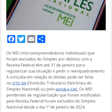
F
T
E
C
ac
w
m
o
e
itt
ai
m
Os MEI (microempreendedores individuais) que
foram excluídos do Simples por débitos com a
b
er
l
p
Receita Federal têm até 31 de janeiro para
o
ar
regularizar sua situação e pedir o reenquadramento.
o
til
A consulta em relação às dívidas pode ser feita
no
(Domicílio Tributário Eletrônico do
DTE-SN
k
h
Simples Nacional) ou pelo
. Os MEI
portal e-CAC
ar
pendentes de regularização que foram notificados
pela Receita Federal foram excluídos do Simples
Nacional desde o dia 1º de janeiro de 2024.